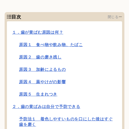
目次
閉じる
１．歯が黄ばむ原因は何？
原因１ 食べ物や飲み物、たばこ
原因２ 歯の磨き残し
原因３ 加齢によるもの
原因４ 薬やけがの影響
原因５ 生まれつき
２．歯の黄ばみは自分で予防できる
予防法１ 着色しやすいものを口にした後はすぐ
歯を磨く