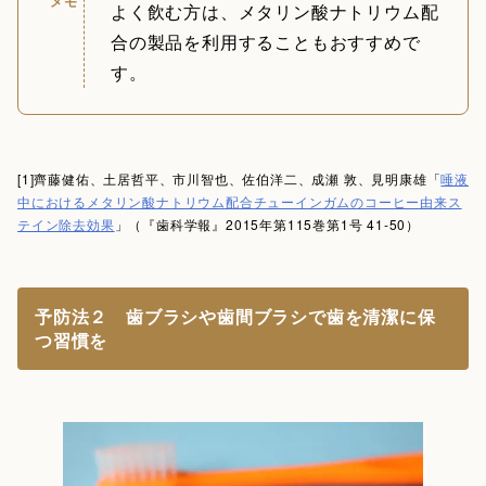
メモ
よく飲む方は、メタリン酸ナトリウム配
合の製品を利用することもおすすめで
す。
[1]齊藤健佑、土居哲平、市川智也、佐伯洋二、成瀬 敦、見明康雄「
唾液
中におけるメタリン酸ナトリウム配合チューインガムのコーヒー由来ス
テイン除去効果
」（『歯科学報』2015年第115巻第1号 41-50）
予防法２ 歯ブラシや歯間ブラシで歯を清潔に保
つ習慣を